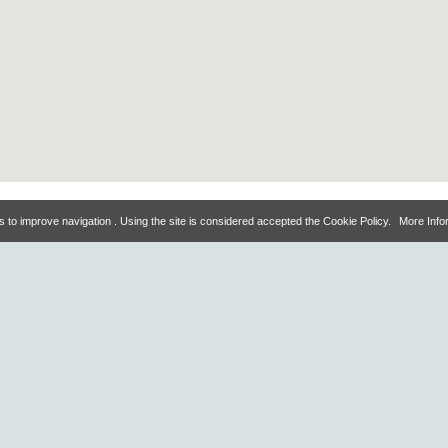
 to improve navigation . Using the site is considered accepted the Cookie Policy.
More Info
деальное расположение д
лнес-центром и термальны
па-центром на Искье позволяет добраться за несколько минут до
км от отеля.