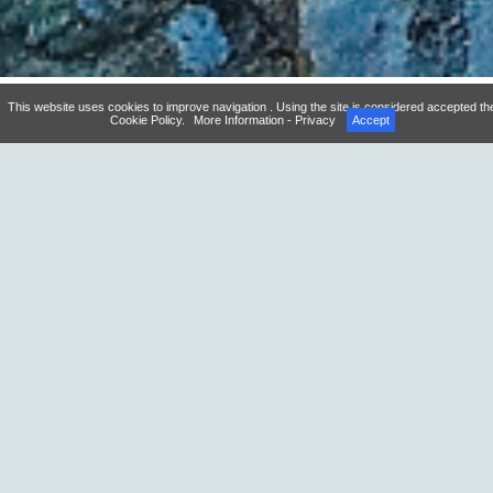
This website uses cookies to improve navigation . Using the site is considered accepted th
Cookie Policy.
More Information - Privacy
Accept
Excursions à Ischia: le concierge est à
disposition pour organiser les meilleures
excursions à Ischia et découvrir les secrets
et les merveilles de l'île et des alentours.
L'hôtel Il Gattopardo Terme & Beauty Farm est en mesure
d'organiser de nombreuses
excursions sur l'île
en mer ou sur
terre. Les clients pourront découvrir les merveilles de cette île
magique avec visite guidée en plusieurs langues. Un simple tour
d'une demi-journée pour apprécier les beautés d'Ischia ou des
visites d'une journée entière pour connaître tout ce que Ischia
cache.